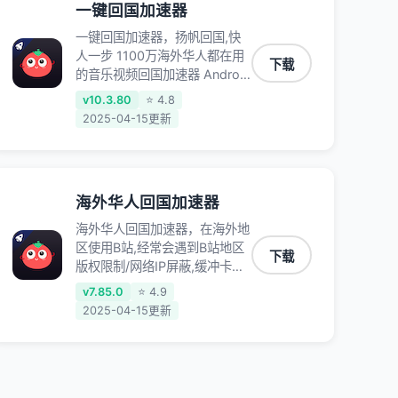
一键回国加速器
一键回国加速器，扬帆回国,快
人一步 1100万海外华人都在用
下载
的音乐视频回国加速器 Android
iOS Windows Mac TV VIP 支
v10.3.80
⭐ 4.8
持多种加速场景 了解更多 看视
2025-04-15更新
频 全球高速通道搭配第三方
CDN节点,解锁加速腾讯视频、
爱奇艺、哔哩哔哩和优酷视频,
在国外也能畅快追剧!
海外华人回国加速器
海外华人回国加速器，在海外地
区使用B站,经常会遇到B站地区
下载
版权限制/网络IP屏蔽,缓冲卡顿
等问题,使用我们的哔哩哔哩专
v7.85.0
⭐ 4.9
用回国VPN,可加速解决各类网
2025-04-15更新
络问题,一键网络回国,全球智能
专线为您提供最优线路,一对一
技术客服7*24小时服务。