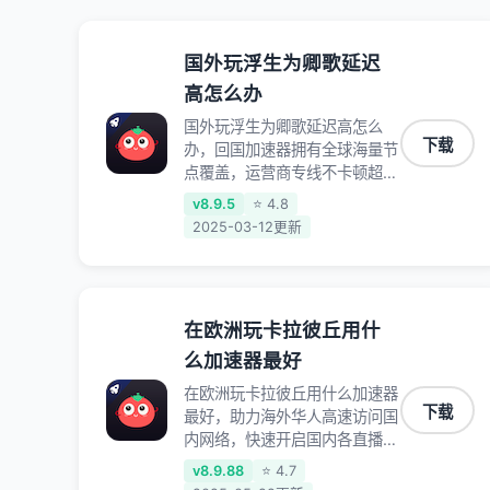
国外玩浮生为卿歌延迟
高怎么办
国外玩浮生为卿歌延迟高怎么
下载
办，回国加速器拥有全球海量节
点覆盖，运营商专线不卡顿超稳
定，专为海外华人和留学生打
v8.9.5
⭐ 4.8
造，帮助海外华人免除地域限
2025-03-12更新
制，随时高速稳定低延迟玩国服
游戏、观看高清视频、听高品质
音乐。
在欧洲玩卡拉彼丘用什
么加速器最好
在欧洲玩卡拉彼丘用什么加速器
下载
最好，助力海外华人高速访问国
内网络，快速开启国内各直播平
台,解决国内视频、音乐卡顿问
v8.9.88
⭐ 4.7
题；更能加速海量国服游戏，超