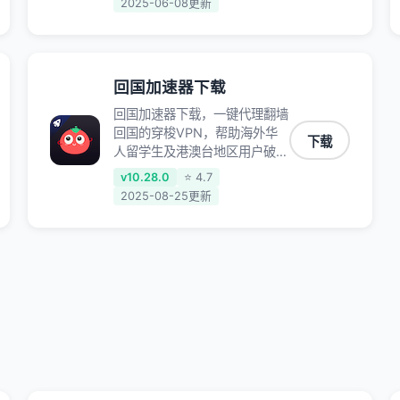
2025-06-08更新
阴阳师、和平精英、使命召唤、
天涯明月刀、一梦江湖、幻书启
示录、明日方舟、战双帕弥什、
sky光·遇、另一个伊甸园等国内
回国加速器下载
各种服务,回国加速器致力于帮
助海外华人和留学生、港澳台地
回国加速器下载，一键代理翻墙
区用户提供最好的回国游戏和音
回国的穿梭VPN，帮助海外华
下载
乐视频加速服务，可以在海外或
人留学生及港澳台地区用户破除
港澳台地区流畅加速国服游戏和
地区版权限制问题，一键降低游
v10.28.0
⭐ 4.7
音视频服务，提供专业稳定的全
戏延迟，加速访问中国网站、游
2025-08-25更新
球回国线路和游戏加速专线。能
戏及应用。
加速访问优酷、爱奇艺、腾讯视
频、B站、芒果TV、西瓜视频、
QQ音乐、网易云音乐、酷狗音
乐、YY等主流网站应用解除限
制，带你穿梭加速回国。目前已
有上百万用户，用户整体好评
95%以上，一对一在线客服支
持，保障你的使用体验。