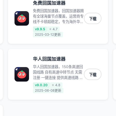
免费回国加速器
免费回国加速器，回国加速器拥
有全球海量节点覆盖，运营商专
下载
线不卡顿超稳定，专为海外华人
和留学生打造，帮助海外华人免
v9.9.5
⭐ 4.7
除地域限制，随时高速稳定低延
2025-03-12更新
迟玩国服游戏、观看高清视频、
听高品质音乐。
华人回国加速器
华人回国加速器，150条高速回
国线路 自有高速中转节点 无需
下载
注册 一键连接 提供高速线路 应
用内直达视频音乐app,快人一
v9.0.20
⭐ 4.8
步 应用模式 App互不干扰 不间
2025-06-08更新
断的隐私保护 数据加密 隐私保
护 保持高速同时确保数据不泄
露 阻止第三方对数据进行窃取
和监听