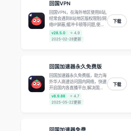
回国VPN
回国VPN，在海外地区使用B站,
经常会遇到B站地区版权限制/网
下载
络IP屏蔽,缓冲卡顿等问题,使用
我们的哔哩哔哩专用回国VPN,
v28.5.0
⭐ 4.9
可加速解决各类网络问题,一键
2025-02-28更新
网络回国,全球智能专线为您提
供最优线路,一对一技术客服
7*24小时服务。
回国加速器永久免费版
回国加速器永久免费版，助力海
外华人高速访问国内网络，快速
下载
开启国内各直播平台,解决国内
视频、音乐卡顿问题；更能加速
v8.9.88
⭐ 4.7
海量国服游戏，超低延迟稳定不
2025-05-22更新
掉线,畅享国内网络！
回国加速器免费