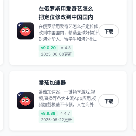
在俄罗斯用爱奇艺怎么
把定位修改到中国国内
在俄罗斯用爱奇艺怎么把定位修
下载
改到中国国内，精选全球好物针
对海外华人、留学生和海外出差
用户打造的一款高质量专属回国
v9.0.20
⭐ 4.8
加速器,只要身处海外即可一键
2025-06-08更新
加速畅享国内网络:追剧听歌、
影音娱乐、游戏电竞、赛事直
播、商务办公、炒股等多场景的
应用及网络加速
番茄加速器
番茄加速器，一键畅享游戏,视
频,直播等各大主流App应用,视
下载
频加载极速不卡顿。人在海外听
歌,玩国服游戏 简单易用。
v8.9.88
⭐ 4.7
2025-05-22更新