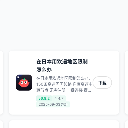
在日本用欢遇地区限制
怎么办
在日本用欢遇地区限制怎么办，
下载
150条高速回国线路 自有高速中
转节点 无需注册 一键连接 提供
高速线路 应用内直达视频音乐
v6.8.2
⭐ 4.7
app,快人一步 应用模式 App互
2025-09-03更新
不干扰 不间断的隐私保护 数据
加密 隐私保护 保持高速同时确
保数据不泄露 阻止第三方对数
据进行窃取和监听