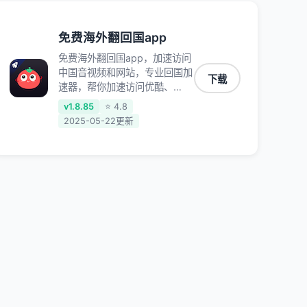
免费海外翻回国app
免费海外翻回国app，加速访问
中国音视频和网站，专业回国加
下载
速器，帮你加速访问优酷、
bilibili、腾讯视频、爱奇艺等，
v1.8.85
⭐ 4.8
加速国服游戏，例如原神、阴阳
2025-05-22更新
师、和平精英、使命召唤、天涯
明月刀、一梦江湖、幻书启示
录、明日方舟、战双帕弥什、
sky光·遇、另一个伊甸园等国内
各种服务,回国加速器致力于帮
助海外华人和留学生、港澳台地
区用户提供最好的回国游戏和音
乐视频加速服务，可以在海外或
港澳台地区流畅加速国服游戏和
音视频服务，提供专业稳定的全
球回国线路和游戏加速专线。能
加速访问优酷、爱奇艺、腾讯视
频、B站、芒果TV、西瓜视频、