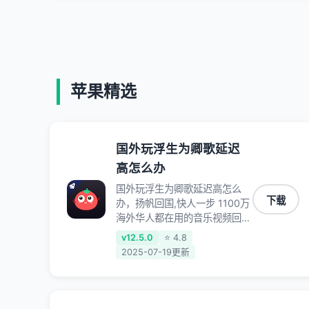
苹果精选
国外玩浮生为卿歌延迟
高怎么办
国外玩浮生为卿歌延迟高怎么
下载
办，扬帆回国,快人一步 1100万
海外华人都在用的音乐视频回国
加速器 Android iOS Windows
v12.5.0
⭐ 4.8
Mac TV VIP 支持多种加速场景
2025-07-19更新
了解更多 看视频 全球高速通道
搭配第三方CDN节点,解锁加速
腾讯视频、爱奇艺、哔哩哔哩和
优酷视频,在国外也能畅快追剧!