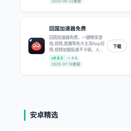
2025-05-22更新
低延迟稳定不掉线,畅享国内网
络！
回国加速器免费
回国加速器免费，一键畅享游
戏,视频,直播等各大主流App应
下载
用,视频加载极速不卡顿。人在
海外听歌,玩国服游戏 简单易
v9.8.5
⭐ 4.6
用。
2025-07-19更新
安卓精选