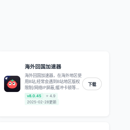
QQ音乐、网易云音乐、酷狗音
乐、YY等主流网站应用解除限
制，带你穿梭加速回国。目前已
有上百万用户，用户整体好评
95%以上，一对一在线客服支
持，保障你的使用体验。
海外回国加速器
海外回国加速器，在海外地区使
用B站,经常会遇到B站地区版权
下载
限制/网络IP屏蔽,缓冲卡顿等问
题,使用我们的哔哩哔哩专用回
v8.0.45
⭐ 4.9
国VPN,可加速解决各类网络问
2025-02-28更新
题,一键网络回国,全球智能专线
为您提供最优线路,一对一技术
客服7*24小时服务。