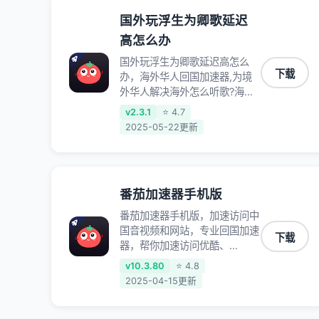
国外玩浮生为卿歌延迟
高怎么办
国外玩浮生为卿歌延迟高怎么
下载
办，海外华人回国加速器,为境
外华人解决海外怎么听歌?海外
怎么看剧?海外怎么玩游戏不卡
v2.3.1
⭐ 4.7
等境外难题,全球回国稳定国内
2025-05-22更新
节点,专业、流畅加速让海外党
们一键轻松回国,简单好用
番茄加速器手机版
番茄加速器手机版，加速访问中
国音视频和网站，专业回国加速
下载
器，帮你加速访问优酷、
bilibili、腾讯视频、爱奇艺等，
v10.3.80
⭐ 4.8
加速国服游戏，例如原神、阴阳
2025-04-15更新
师、和平精英、使命召唤、天涯
明月刀、一梦江湖、幻书启示