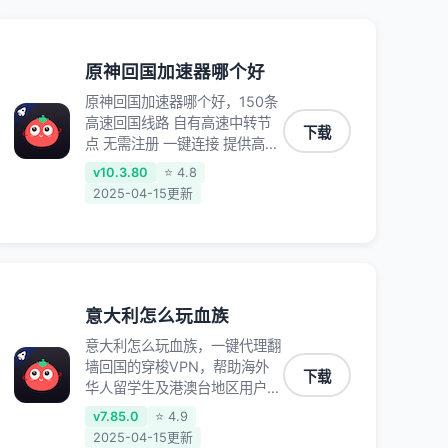
原神回国加速器哪个好
原神回国加速器哪个好，150条
高速回国线路 自有高速中转节
下载
点 无需注册 一键连接 提供高速
线路 应用内直达视频音乐app,
v10.3.80
⭐ 4.8
快人一步 应用模式 App互不干
2025-04-15更新
扰 不间断的隐私保护 数据加密
隐私保护 保持高速同时确保数
据不泄露 阻止第三方对数据进
行窃取和监听
意大利怎么玩血族
意大利怎么玩血族，一键代理翻
墙回国的穿梭VPN，帮助海外
下载
华人留学生及港澳台地区用户破
除地区版权限制问题，一键降低
v7.85.0
⭐ 4.9
游戏延迟，加速访问中国网站、
2025-04-15更新