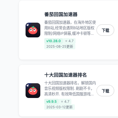
录、明日方舟、战双帕弥什、
sky光·遇、另一个伊甸园等国内
各种服务,回国加速器致力于帮
番茄回国加速器
助海外华人和留学生、港澳台地
番茄回国加速器，在海外地区使
区用户提供最好的回国游戏和音
用B站,经常会遇到B站地区版权
乐视频加速服务，可以在海外或
下载
限制/网络IP屏蔽,缓冲卡顿等问
港澳台地区流畅加速国服游戏和
题,使用我们的哔哩哔哩专用回
音视频服务，提供专业稳定的全
v10.28.0
⭐ 4.7
国VPN,可加速解决各类网络问
球回国线路和游戏加速专线。能
2025-08-25更新
题,一键网络回国,全球智能专线
加速访问优酷、爱奇艺、腾讯视
为您提供最优线路,一对一技术
频、B站、芒果TV、西瓜视频、
客服7*24小时服务。
QQ音乐、网易云音乐、酷狗音
乐、YY等主流网站应用解除限
制，带你穿梭加速回国。目前已
十大回国加速器排名
有上百万用户，用户整体好评
十大回国加速器排名，解锁国内
95%以上，一对一在线客服支
音乐视频版权限制. 刷剧不卡，
持，保障你的使用体验。
下载
高清秒开. 有效降低国服游戏延
迟. 提升国内主流应用访问速度
v9.9.5
⭐ 4.7
; 独创加速黑科技 · 海量边缘. 动
2025-03-12更新
态多线. 智能流控。